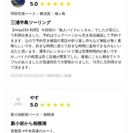
5.0
★
★
★
★
★
羽田空港ベース
横須賀
城ヶ島
三浦半島ツーリング
【ninja250 利用】 今回初の「無人バイクレンタル」でしたが安心し
て利用出来ました。予約はウェブページから空き状況確認して予約で
きます。なので予約空き確認の電話や折り返し待ちなど無駄が無く素
晴らしいです。好きな時間に借りて好きな時間に返却できるのもいい
点だと思います。通常のレンタルバイク屋は営業時間内が多いです
が...バイクの程度は良く設備が豊富でした。最後にこちら都合でトラ
ブルがありましたが迅速対応で大変助かりました。12月に又利用させ
て頂きます。
2023年10月15日(日) 14時38分に投稿
やす
5.0
★
★
★
★
★
新小岩駅前ベース
相模湖
新小岩から相模湖
首都高→中央高速のルート。