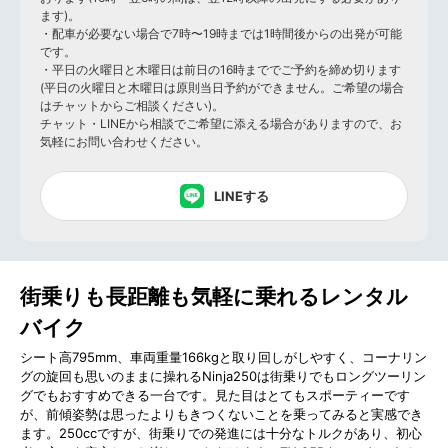
ます)。
・配車が必要ない場合で7時〜19時までは1時間後からの出発が可能
です。
・平日の火曜日と木曜日は前日の16時まででご予約を締め切ります
(平日の火曜日と木曜日は原則当日予約ができません。ご希望の場合
はチャットからご相談ください)。
チャット・LINEから相談でご希望に添える場合がありますので、お
気軽にお問い合わせください。
LINEする
街乗りも長距離も気軽に乗れるレンタル
バイク
シート高795mm、車両重量166kgと取り回しがしやすく、コーナリン
グの旋回も思いのままに操れるNinja250は街乗りでもロングツーリン
グでもおすすめできる一台です。見た目はとてもスポーティーです
が、前傾姿勢は思ったよりもきつくないことを乗ってみると実感でき
ます。250ccですが、街乗りでの発進には十分なトルクがあり、初心