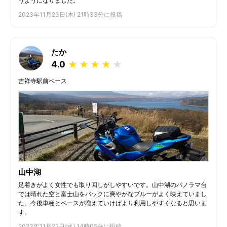
うようになりました。
2023年11月23日(木) 21時33分に投稿
たか
4.0
★
★
★
★
★
吉祥寺駅前ベース
山中湖
足着きがよく女性でも取り回しがしやすいです。山中湖のパノラマ台
では晴れた空と富士山をバックに爽やかなブルーがよく映えていまし
た。今後車種とベースが増えていけばより利用しやすくなると思いま
す。
2023年11月22日(水) 14時05分に投稿