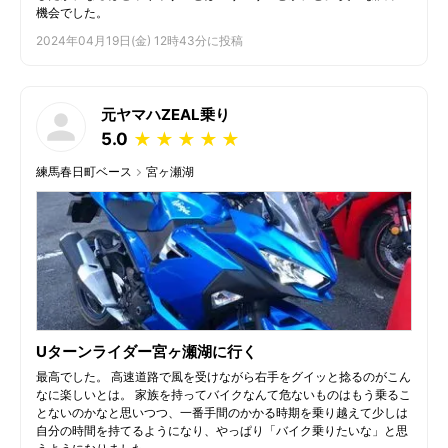
機会でした。
2024年04月19日(金) 12時43分に投稿
元ヤマハZEAL乗り
5.0
★
★
★
★
★
練馬春日町ベース
宮ヶ瀬湖
Uターンライダー宮ヶ瀬湖に行く
最高でした。 高速道路で風を受けながら右手をグイッと捻るのがこん
なに楽しいとは。 家族を持ってバイクなんて危ないものはもう乗るこ
とないのかなと思いつつ、一番手間のかかる時期を乗り越えて少しは
自分の時間を持てるようになり、やっぱり「バイク乗りたいな」と思