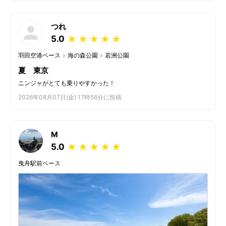
つれ
5.0
★
★
★
★
★
羽田空港ベース
海の森公園
若洲公園
夏 東京
ニンジャがとても乗りやすかった！
2026年08月07日(金) 17時56分に投稿
M
5.0
★
★
★
★
★
曳舟駅前ベース