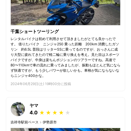
千葉ショートツーリング
レンタルバイクは初めて利用させて頂きましたがとても良かったで
す。 借りたバイク ニンジャ250 乗った距離 200km 消費したガソ
リン 約6.5L 普段はリッターSSに乗ってるのですが、おっさんに成
り大型に疲れてきたので軽二輪に乗り換えを考え。見た目はスポーツ
バイクですが、中身は楽ちんポジションのツアラーですね。高速で
80〜110kmで車の流れに乗ってみましたが、振動もほとんど気になら
ず快適ですが、もう少しパワーが欲しいかも。車検が気にならないな
らニンジャ400かな。
2024年06月29日(土) 19時00分に投稿
ヤマ
4.0
★
★
★
★
★
吉祥寺駅前ベース
伊勢原市