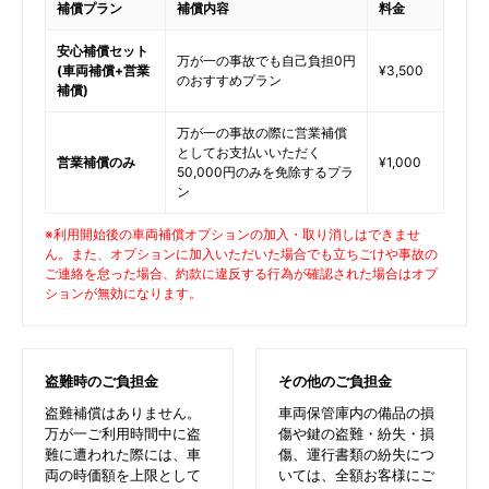
補償プラン
補償内容
料金
安心補償セット
万が一の事故でも自己負担0円
(車両補償+営業
¥3,500
のおすすめプラン
補償)
万が一の事故の際に営業補償
としてお支払いいただく
営業補償のみ
¥1,000
50,000円のみを免除するプラ
ン
※利用開始後の車両補償オプションの加入・取り消しはできませ
ん。また、オプションに加入いただいた場合でも立ちごけや事故の
ご連絡を怠った場合、約款に違反する行為が確認された場合はオプ
ションが無効になります。
盗難時のご負担金
その他のご負担金
盗難補償はありません。
車両保管庫内の備品の損
万が一ご利用時間中に盗
傷や鍵の盗難・紛失・損
難に遭われた際には、車
傷、運行書類の紛失につ
両の時価額を上限として
いては、全額お客様にご