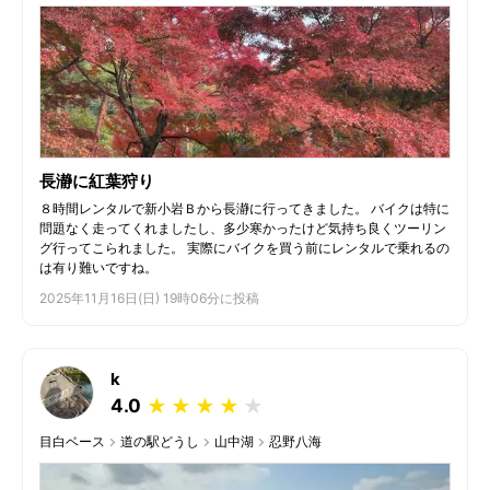
長瀞に紅葉狩り
８時間レンタルで新小岩Ｂから長瀞に行ってきました。 バイクは特に
問題なく走ってくれましたし、多少寒かったけど気持ち良くツーリン
グ行ってこられました。 実際にバイクを買う前にレンタルで乗れるの
は有り難いですね。
2025年11月16日(日) 19時06分に投稿
k
4.0
★
★
★
★
★
目白ベース
道の駅どうし
山中湖
忍野八海