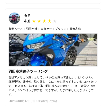
もき
4.0
★
★
★
★
★
豊洲ベース
羽田空港
東京ゲートブリッジ
首都高速
羽田空港迷子ツーリング
普段アメリカン乗りとして、ninjaにも乗ってみたい、とレンタル。
乗車姿勢、運転性、取り回し、なにもかも違ってすごい楽しかったで
す。 何よりも、軽すぎて取り回し楽なのにはびっくり。 普段ノリは
アメリカンのほうが性にあってますが、たまに乗りたくなりそうで
す。
2025年08月17日(日) 13時32分に投稿