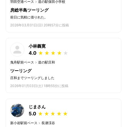
羽田空港ベース
道の駅保田小学校
房総半島ツーリング
前日に気軽に借りれた。
2026年03月01日(日) 20時57分に投稿
小林義寛
4.0
★
★
★
★
★
曳舟駅前ベース
道の駅庄和
ツーリング
庄和までツーリングしました
2026年01月03日(土) 18時55分に投稿
じまさん
5.0
★
★
★
★
★
新小岩駅前ベース
長瀞渓谷