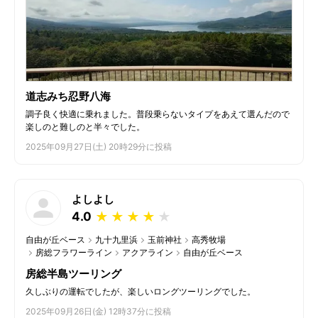
道志みち忍野八海
調子良く快適に乗れました。普段乗らないタイプをあえて選んだので
楽しのと難しのと半々でした。
2025年09月27日(土) 20時29分に投稿
よしよし
4.0
★
★
★
★
★
自由が丘ベース
九十九里浜
玉前神社
高秀牧場
房総フラワーライン
アクアライン
自由が丘ベース
房総半島ツーリング
久しぶりの運転でしたが、楽しいロングツーリングでした。
2025年09月26日(金) 12時37分に投稿