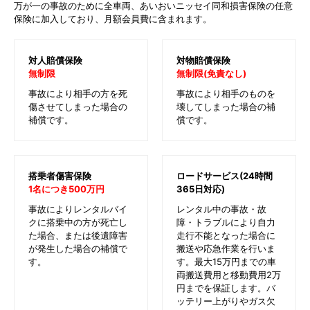
万が一の事故のために全車両、あいおいニッセイ同和損害保険の任意
保険に加入しており、月額会員費に含まれます。
対人賠償保険
対物賠償保険
無制限
無制限(免責なし)
事故により相手の方を死
事故により相手のものを
傷させてしまった場合の
壊してしまった場合の補
補償です。
償です。
搭乗者傷害保険
ロードサービス(24時間
1名につき500万円
365日対応)
事故によりレンタルバイ
レンタル中の事故・故
クに搭乗中の方が死亡し
障・トラブルにより自力
た場合、または後遺障害
走行不能となった場合に
が発生した場合の補償で
搬送や応急作業を行いま
す。
す。最大15万円までの車
両搬送費用と移動費用2万
円までを保証します。バ
ッテリー上がりやガス欠