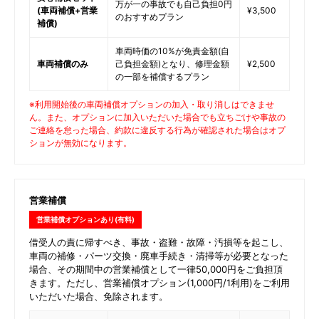
万が一の事故でも自己負担0円
(車両補償+営業
¥3,500
のおすすめプラン
補償)
車両時価の10%が免責金額(自
車両補償のみ
己負担金額)となり、修理金額
¥2,500
の一部を補償するプラン
※利用開始後の車両補償オプションの加入・取り消しはできませ
ん。また、オプションに加入いただいた場合でも立ちごけや事故の
ご連絡を怠った場合、約款に違反する行為が確認された場合はオプ
ションが無効になります。
営業補償
営業補償オプションあり(有料)
借受人の責に帰すべき、事故・盗難・故障・汚損等を起こし、
車両の補修・パーツ交換・廃車手続き・清掃等が必要となった
場合、その期間中の営業補償として一律50,000円をご負担頂
きます。ただし、営業補償オプション(1,000円/1利用)をご利用
いただいた場合、免除されます。