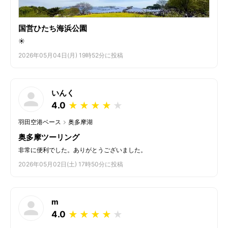
国営ひたち海浜公園
☀️
2026年05月04日(月) 19時52分に投稿
いんく
4.0
★
★
★
★
★
羽田空港ベース
奥多摩湖
奥多摩ツーリング
非常に便利でした。ありがとうございました。
2026年05月02日(土) 17時50分に投稿
m
4.0
★
★
★
★
★