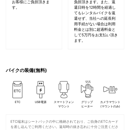
お客様にご負担頂きま
負担頂きます。また、返
す。
還日時を12時間を経過し
てもレンタルバイクを返
還せず、当社への延長利
用手続がない場合は利用
料金とは別に超過料金と
して5万円をお支払い頂き
ます。
バイクの装備(無料)
ETC
USB電源
スマートフォン
グリップ
カメラマウント
マウント
ヒーター
(マウントのみ)
ETC端末はシートバックの中に格納されており、ご自身のETCカード
を差し込んでご利用ください。返却時の抜き忘れに十分ご注意くださ