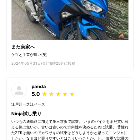
また実家へ
ケツと手首が痛い(笑)
2024年05月31日(金) 18時25分に投稿
panda
5.0
★
★
★
★
★
江戸川一之江ベース
Ninja試し乗り
いつもの通勤路に加えて第三京浜で試乗。 いまのバイクをまだ買い替
える気は無いが、古いは古いので方向性を決めるために試乗。 昔憧れ
たZZRは無いのでカワサキの試乗はどうしようかと思ってニンジャに
したが、なるほど乗りやすいとはこういうことか、と。 貴重な試乗の