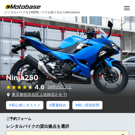
レンタルバイクを24時間いつでも借りるならMotobase
Ninja250
4.6
34件の口コミ
東京都世田谷区上祖師谷2-6-11
#初心者にオススメ
#重量軽め
#軽い前傾姿勢
ご予約フォーム
レンタルバイクの貸出拠点を選択