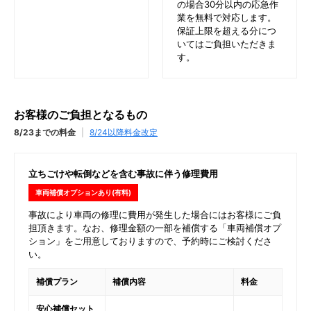
の場合30分以内の応急作
業を無料で対応します。
保証上限を超える分につ
いてはご負担いただきま
す。
お客様のご負担となるもの
8/23までの料金
|
8/24以降料金改定
立ちごけや転倒などを含む事故に伴う修理費用
車両補償オプションあり(有料)
事故により車両の修理に費用が発生した場合にはお客様にご負
担頂きます。なお、修理金額の一部を補償する「車両補償オプ
ション」をご用意しておりますので、予約時にご検討くださ
い。
補償プラン
補償内容
料金
安心補償セット