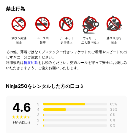
禁止行為
満タン給油
ベース内
サーキット
ウィリー、
膝スリ走行
禁止
禁煙
走行禁止
二人乗り禁止
禁止
その他、薄着ではなくプロテクター付きジャケットのご着用やスピードの出
しすぎに十分ご注意ください。
利用規約は
貸渡約款
をお読みください。交通ルールを守って安全にお楽しみ
いただきますよう、ご協力お願いいたします。
Ninja250をレンタルした方の口コミ
4.6
5
65%
4
35%
3
0%
2
0%
34件の口コミ
1
0%