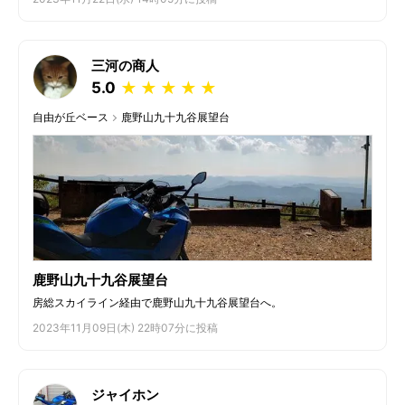
三河の商人
5.0
★
★
★
★
★
自由が丘ベース
鹿野山九十九谷展望台
鹿野山九十九谷展望台
房総スカイライン経由で鹿野山九十九谷展望台へ。
2023年11月09日(木) 22時07分に投稿
ジャイホン