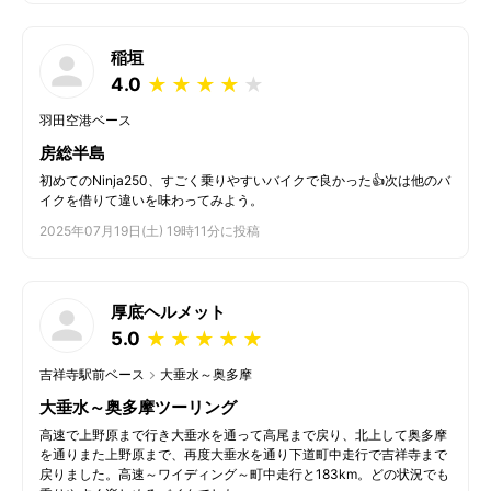
稲垣
4.0
★
★
★
★
★
羽田空港ベース
房総半島
初めてのNinja250、すごく乗りやすいバイクで良かった👍次は他のバ
イクを借りて違いを味わってみよう。
2025年07月19日(土) 19時11分に投稿
厚底ヘルメット
5.0
★
★
★
★
★
吉祥寺駅前ベース
大垂水～奥多摩
大垂水～奥多摩ツーリング
高速で上野原まで行き大垂水を通って高尾まで戻り、北上して奥多摩
を通りまた上野原まで、再度大垂水を通り下道町中走行で吉祥寺まで
戻りました。高速～ワイディング～町中走行と183km。どの状況でも