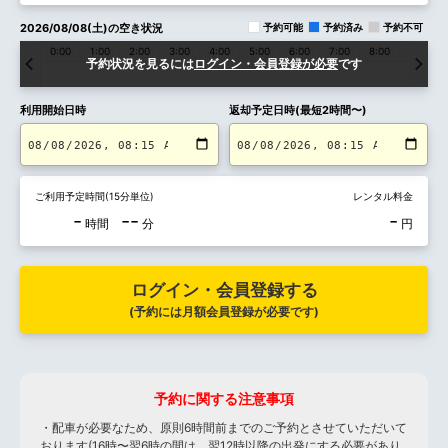
2026/08/08(土)の空き状況
予約可能
予約済み
予約不可
0:00
1:00
2:00
3:00
4:00
5:00
6:00
7:00
8:00
9:00
予約状況を見るには
ログイン・会員登録が必要
です
利用開始日時
返却予定日時(最短2時間〜)
ご利用予定時間(15分単位)
レンタル料金
-
--
-
時間
分
円
ログイン・会員登録する
(予約には月額会員登録が必要です)
予約に関する注意事項
・配車が必要なため、原則6時間前までのご予約とさせていただいて
おります(16時〜翌6時の間は、翌12時以降の出発にする必要があり