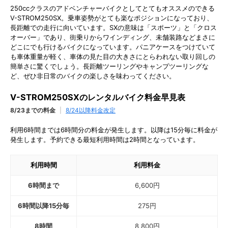
250ccクラスのアドベンチャーバイクとしてとてもオススメのできる
V-STROM250SX。乗車姿勢がとても楽なポジションになっており、
長距離での走行に向いています。SXの意味は「スポーツ」と「クロス
オーバー」であり、街乗りからワインディング、未舗装路などまさに
どこにでも行けるバイクになっています。パニアケースをつけていて
も車体重量が軽く、車体の見た目の大きさにとらわれない取り回しの
簡単さに驚くでしょう。長距離ツーリングやキャンプツーリングな
ど、ぜひ非日常のバイクの楽しさを味わってください。
V-STROM250SXのレンタルバイク料金早見表
8/23までの料金
|
8/24以降料金改定
利用6時間までは6時間分の料金が発生します。以降は15分毎に料金が
発生します。予約できる最短利用時間は2時間となっています。
利用時間
利用料金
6時間まで
6,600
円
6時間以降15分毎
275
円
8時間
8,800
円