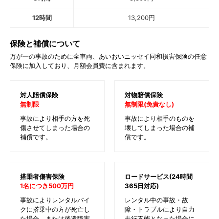
12時間
13,200
円
保険と補償について
万が一の事故のために全車両、あいおいニッセイ同和損害保険の任意
保険に加入しており、月額会員費に含まれます。
対人賠償保険
対物賠償保険
無制限
無制限(免責なし)
事故により相手の方を死
事故により相手のものを
傷させてしまった場合の
壊してしまった場合の補
補償です。
償です。
搭乗者傷害保険
ロードサービス(24時間
1名につき500万円
365日対応)
事故によりレンタルバイ
レンタル中の事故・故
クに搭乗中の方が死亡し
障・トラブルにより自力
た場合、または後遺障害
走行不能となった場合に