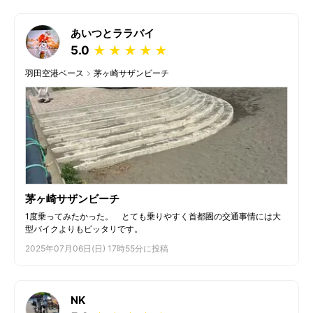
あいつとララバイ
5.0
★
★
★
★
★
羽田空港ベース
茅ヶ崎サザンビーチ
茅ヶ崎サザンビーチ
1度乗ってみたかった。 とても乗りやすく首都圏の交通事情には大
型バイクよりもピッタリです。
2025年07月06日(日) 17時55分に投稿
NK