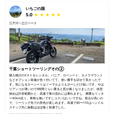
いちごの国
5.0
★
★
★
★
★
江戸川一之江ベース
千葉ショートツーリングその②
購入検討のVストをレンタル。パニア、ローシート、カメラマウント
などオプション装備が色々付いてて、使い勝手を試せて良かったで
す。気になるローシートはノーマルよりも少ーしだけ低いです、やは
りアンコが薄いので5時間ぐらい乗ると尻が痛くなりましたが、休憩
挟めば許容範囲かと。高速で車の流れには乗れますし、燃費もリッタ
ー40km近く。車検も無いですしコスパはいいですね。視点が高いの
で、ツーリング先での景色が楽しめます。高速で80〜110はハンドル
ステップ共に振動はほぼ無く快適でした。