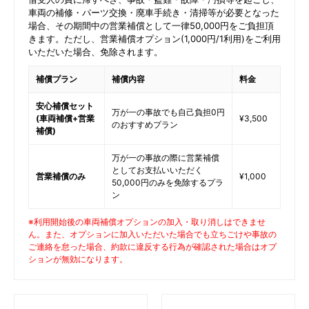
車両の補修・パーツ交換・廃車手続き・清掃等が必要となった
場合、その期間中の営業補償として一律50,000円をご負担頂
きます。ただし、営業補償オプション(1,000円/1利用)をご利用
いただいた場合、免除されます。
補償プラン
補償内容
料金
安心補償セット
万が一の事故でも自己負担0円
(車両補償+営業
¥3,500
のおすすめプラン
補償)
万が一の事故の際に営業補償
としてお支払いいただく
営業補償のみ
¥1,000
50,000円のみを免除するプラ
ン
※利用開始後の車両補償オプションの加入・取り消しはできませ
ん。また、オプションに加入いただいた場合でも立ちごけや事故の
ご連絡を怠った場合、約款に違反する行為が確認された場合はオプ
ションが無効になります。