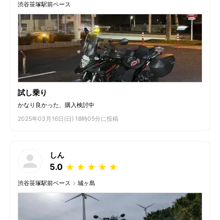
渋谷笹塚駅前ベース
試し乗り
かなり良かった、購入検討中
2025年03月16日(日) 18時05分に投稿
しん
5.0
★
★
★
★
★
渋谷笹塚駅前ベース
城ヶ島