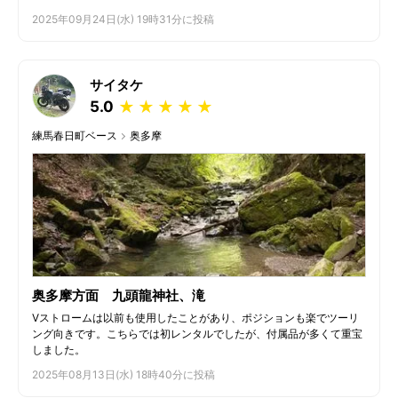
2025年09月24日(水) 19時31分に投稿
サイタケ
5.0
★
★
★
★
★
練馬春日町ベース
奥多摩
奥多摩方面 九頭龍神社、滝
Vストロームは以前も使用したことがあり、ポジションも楽でツーリ
ング向きです。こちらでは初レンタルでしたが、付属品が多くて重宝
しました。
2025年08月13日(水) 18時40分に投稿