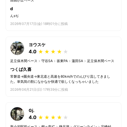
自由が丘ベース
d
んsぢ
2026年07月17日(金) 18時01分に投稿
ヨウスケ
4.0
★
★
★
★
★
足立保木間ベース
守谷SA
坂東PA
蓮田SA
足立保木間ベース
つくば久喜
常磐道→圏央道→東北道と高速を80km/hでのんびり流してきまし
た。単気筒の割になかなか快適で欲しくなっちゃいました
2026年06月21日(日) 17時39分に投稿
Gj.
4.0
★
★
★
★
★
新小岩駅前ベース
鶴ヶ島IC
鎌北湖
グリーンライン
定峰峠