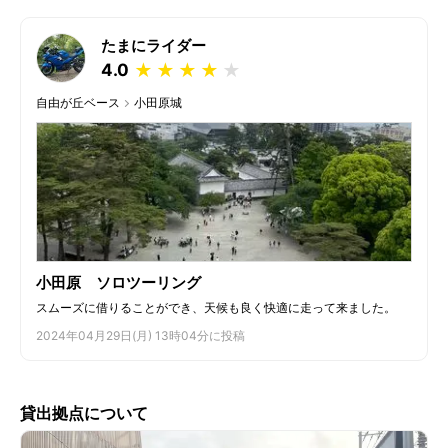
たまにライダー
4.0
★
★
★
★
★
自由が丘ベース
小田原城
小田原 ソロツーリング
スムーズに借りることができ、天候も良く快適に走って来ました。
2024年04月29日(月) 13時04分に投稿
貸出拠点について