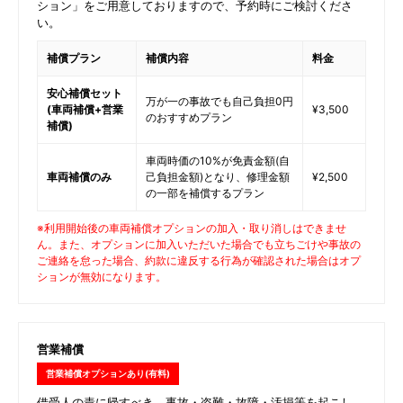
ション」をご用意しておりますので、予約時にご検討くださ
い。
補償プラン
補償内容
料金
安心補償セット
万が一の事故でも自己負担0円
(車両補償+営業
¥3,500
のおすすめプラン
補償)
車両時価の10%が免責金額(自
車両補償のみ
己負担金額)となり、修理金額
¥2,500
の一部を補償するプラン
※利用開始後の車両補償オプションの加入・取り消しはできませ
ん。また、オプションに加入いただいた場合でも立ちごけや事故の
ご連絡を怠った場合、約款に違反する行為が確認された場合はオプ
ションが無効になります。
営業補償
営業補償オプションあり(有料)
借受人の責に帰すべき、事故・盗難・故障・汚損等を起こし、