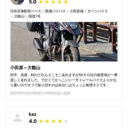
5.0
★
★
★
★
★
渋谷笹塚駅前ベース
西湘バイパス
小田原城
ターンパイク
大観山
国道1号
小田原～大観山
街中、高速、峠のどれもそこそこ走れますが50キロ位の速度域が一番
楽しく走れました。でかくてかっこいい一方トレールバイクよりかな
り重いのでオフで振り回すのは自分にはちょっと無理そうです。
2025年05月04日(日) 04時20分に投稿
kaz
4.0
★
★
★
★
★