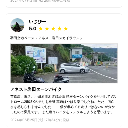
2024年07月31日(水) 20時40分に投稿
いさぴー
5.0
★
★
★
★
★
羽田空港ベース
アネスト岩田スカイラウンジ
アネスト岩田ターンパイク
首都高、東名、小田原厚木道路経由 箱根ターンパイクを利用してVス
トローム250SXの走りを検証 高速はやはり楽でしたね。ただ、面白
さを感じられませんでした。 僕が求めてる走りではないのが分か
ったので満足です。 また違うバイクをレンタルしようと思います。
2024年06月25日(火) 17時34分に投稿