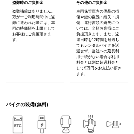
盗難時のご負担金
その他のご負担金
盗難補償はありません。
車両保管庫内の備品の損
万が一ご利用時間中に盗
傷や鍵の盗難・紛失・損
難に遭われた際には、車
傷、運行書類の紛失につ
両の時価額を上限として
いては、全額お客様にご
お客様にご負担頂きま
負担頂きます。また、返
す。
還日時を12時間を経過し
てもレンタルバイクを返
還せず、当社への延長利
用手続がない場合は利用
料金とは別に超過料金と
して5万円をお支払い頂き
ます。
バイクの装備(無料)