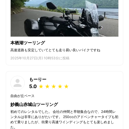
本栖湖ツーリング
高速道路も安定していてとても走り易い良いバイクですね
2025年10月27日(月) 10時53分に投稿
もーりー
5.0
★
★
★
★
★
自由が丘ベース
妙義山赤城山ツーリング
初めてのレンタルでした。 会社の仲間と早朝集合なので、24時間レ
ンタルは非常にありがたいです。 250ccのアドベンチャータイプも初
めて乗りましたが、街乗り高速ワインディングもとても楽しめまし
た。