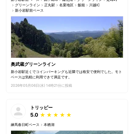
グリーンライン
正丸駅
名栗地区
飯能
川越IC
新小岩駅前ベース
奥武蔵グリーンライン
新小岩駅近くでコインパーキングも近隣では格安で便利でした。モト
ベースは気軽に利用できて満足です。
2026年05月06日(水) 14時21分に投稿
トリッピー
5.0
★
★
★
★
★
練馬春日町ベース
本栖湖