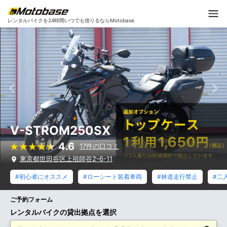
レンタルバイクを24時間いつでも借りるならMotobase
V-STROM250SX
4.6
17件の口コミ
東京都世田谷区上祖師谷2-6-11
#初心者にオススメ
#ローシート装着車両
#林道走行禁止
#二
ご予約フォーム
レンタルバイクの貸出拠点を選択