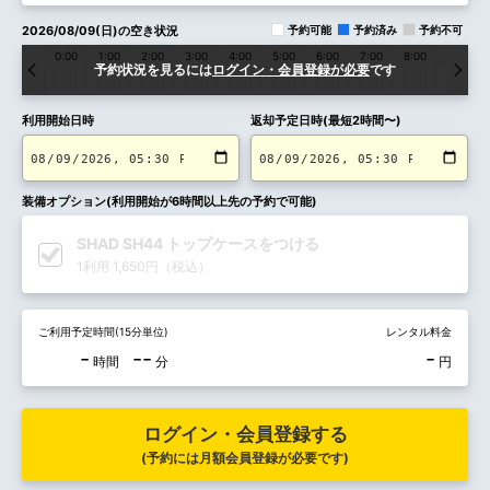
2026/08/09(日)の空き状況
予約可能
予約済み
予約不可
0:00
1:00
2:00
3:00
4:00
5:00
6:00
7:00
8:00
9:00
予約状況を見るには
ログイン・会員登録が必要
です
利用開始日時
返却予定日時(最短2時間〜)
装備オプション(利用開始が6時間以上先の予約で可能)
SHAD SH44 トップケースをつける
1利用 1,650円（税込）
ご利用予定時間(15分単位)
レンタル料金
-
--
-
時間
分
円
ログイン・会員登録する
(予約には月額会員登録が必要です)