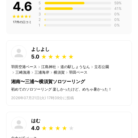
4.6
5
59%
4
41%
3
0%
2
0%
17件の口コミ
1
0%
よしよし
5.0
★
★
★
★
★
羽田空港ベース
江島神社
道の駅しょうなん
立石公園
三崎漁港
三浦海岸
横須賀
羽田ベース
湘南〜三浦〜横須賀ソロツーリング
初めてのソロツーリング 楽しかったけど、めちゃ暑かった！
2026年07月21日(火) 17時39分に投稿
はむ
4.0
★
★
★
★
★