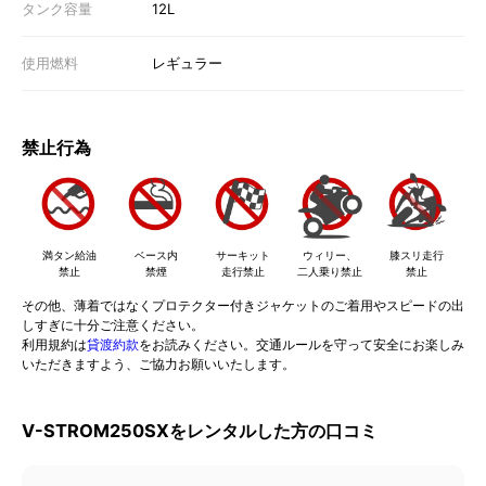
タンク容量
12L
使用燃料
レギュラー
禁止行為
満タン給油
ベース内
サーキット
ウィリー、
膝スリ走行
禁止
禁煙
走行禁止
二人乗り禁止
禁止
その他、薄着ではなくプロテクター付きジャケットのご着用やスピードの出
しすぎに十分ご注意ください。
利用規約は
貸渡約款
をお読みください。交通ルールを守って安全にお楽しみ
いただきますよう、ご協力お願いいたします。
V-STROM250SXをレンタルした方の口コミ