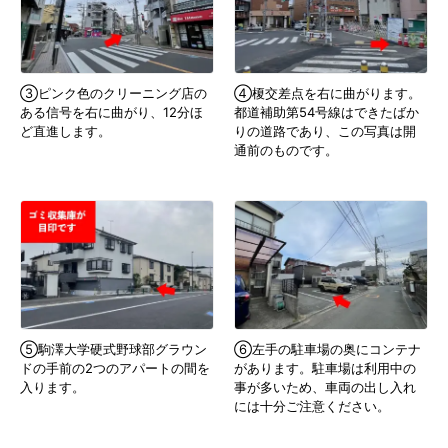
③ピンク色のクリーニング店の
④榎交差点を右に曲がります。
ある信号を右に曲がり、12分ほ
都道補助第54号線はできたばか
ど直進します。
りの道路であり、この写真は開
通前のものです。
⑤駒澤大学硬式野球部グラウン
⑥左手の駐車場の奥にコンテナ
ドの手前の2つのアパートの間を
があります。駐車場は利用中の
入ります。
事が多いため、車両の出し入れ
には十分ご注意ください。