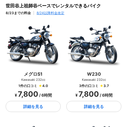
世田谷上祖師谷ベースでレンタルできるバイク
8/23までの料金
|
8/24以降料金改定
メグロS1
W230
Kawasaki 232cc
Kawasaki 232cc
1件の口コミ
★
4.0
3件の口コミ
★
3.7
7,800
7,800
¥
/ 6時間
¥
/ 6時間
詳細を見る
詳細を見る