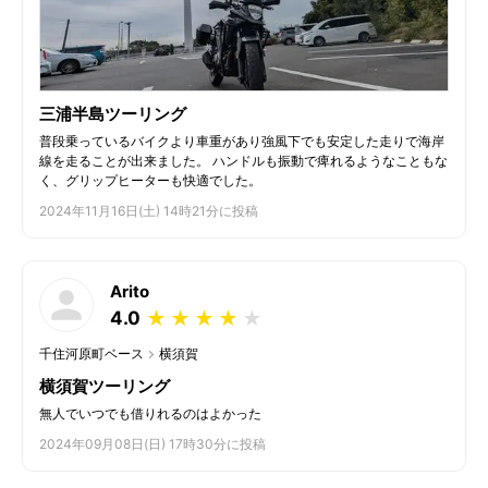
三浦半島ツーリング
普段乗っているバイクより車重があり強風下でも安定した走りで海岸
線を走ることが出来ました。 ハンドルも振動で痺れるようなこともな
く、グリップヒーターも快適でした。
2024年11月16日(土) 14時21分に投稿
Arito
4.0
★
★
★
★
★
千住河原町ベース
横須賀
横須賀ツーリング
無人でいつでも借りれるのはよかった
2024年09月08日(日) 17時30分に投稿