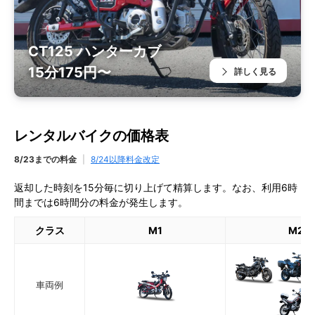
CT125 ハンターカブ
15分175円〜
詳しく見る
レンタルバイクの価格表
8/23までの料金
|
8/24以降料金改定
返却した時刻を15分毎に切り上げて精算します。なお、利用6時
間までは6時間分の料金が発生します。
クラス
M1
M2
車両例