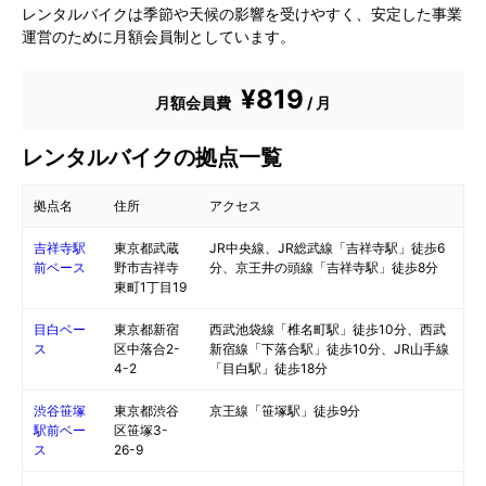
レンタルバイクは季節や天候の影響を受けやすく、安定した事業
運営のために月額会員制としています。
¥819
月額会員費
/ 月
レンタルバイクの拠点一覧
拠点名
住所
アクセス
吉祥寺駅
東京都武蔵
JR中央線、JR総武線「吉祥寺駅」徒歩6
前ベース
野市吉祥寺
分、京王井の頭線「吉祥寺駅」徒歩8分
東町1丁目19
目白ベー
東京都新宿
西武池袋線「椎名町駅」徒歩10分、西武
ス
区中落合2-
新宿線「下落合駅」徒歩10分、JR山手線
4-2
「目白駅」徒歩18分
渋谷笹塚
東京都渋谷
京王線「笹塚駅」徒歩9分
駅前ベー
区笹塚3-
ス
26-9