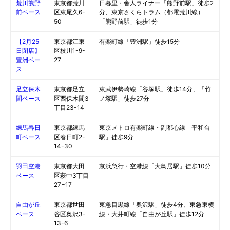
荒川熊野
東京都荒川
日暮里・舎人ライナー「熊野前駅」徒歩2
前ベース
区東尾久6-
分、東京さくらトラム（都電荒川線）
50
「熊野前駅」徒歩1分
【2月25
東京都江東
有楽町線「豊洲駅」徒歩15分
日閉店】
区枝川1-9-
豊洲ベー
27
ス
足立保木
東京都足立
東武伊勢崎線「谷塚駅」徒歩14分、「竹
間ベース
区西保木間3
ノ塚駅」徒歩27分
丁目23-14
練馬春日
東京都練馬
東京メトロ有楽町線・副都心線「平和台
町ベース
区春日町2-
駅」徒歩9分
14-30
羽田空港
東京都大田
京浜急行・空港線「大鳥居駅」徒歩10分
ベース
区萩中3丁目
27−17
自由が丘
東京都世田
東急目黒線「奥沢駅」徒歩4分、東急東横
ベース
谷区奥沢3-
線・大井町線「自由が丘駅」徒歩12分
13-6