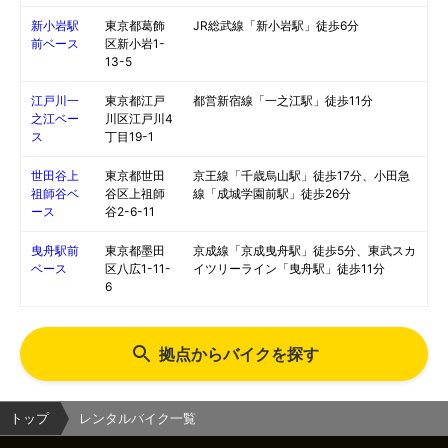
新小岩駅
東京都葛飾
JR総武線「新小岩駅」徒歩6分
前ベース
区新小岩1-
13-5
江戸川一
東京都江戸
都営新宿線「一之江駅」徒歩11分
之江ベー
川区江戸川4
ス
丁目19-1
世田谷上
東京都世田
京王線「千歳烏山駅」徒歩17分、小田急
祖師谷ベ
谷区上祖師
線「成城学園前駅」徒歩26分
ース
谷2-6-11
曳舟駅前
東京都墨田
京成線「京成曳舟駅」徒歩5分、東武スカ
ベース
区八広1-11-
イツリーライン「曳舟駅」徒歩11分
6
拠点からバイクを探す
トップ
レンタルバイク一覧