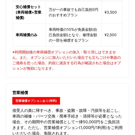
安心補償セット
万が一の事故でも自己負担0円
(車両補償+営業
¥3,500
のおすすめプラン
補償)
車両時価の10%が免責金額(自
車両補償のみ
己負担金額)となり、修理金額
¥2,500
の一部を補償するプラン
※利用開始後の車両補償オプションの加入・取り消しはできませ
ん。また、オプションに加入いただいた場合でも立ちごけや事故の
ご連絡を怠った場合、約款に違反する行為が確認された場合はオプ
ションが無効になります。
営業補償
営業補償オプションあり(有料)
借受人の責に帰すべき、事故・盗難・故障・汚損等を起こし、
車両の補修・パーツ交換・廃車手続き・清掃等が必要となった
場合、その期間中の営業補償として一律50,000円をご負担頂
きます。ただし、営業補償オプション(1,000円/1利用)をご利用
いただいた場合、免除されます。