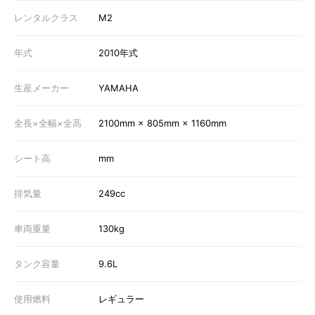
レンタルクラス
M2
年式
2010年式
生産メーカー
YAMAHA
全長×全幅×全高
2100mm × 805mm × 1160mm
シート高
mm
排気量
249cc
車両重量
130kg
タンク容量
9.6L
使用燃料
レギュラー