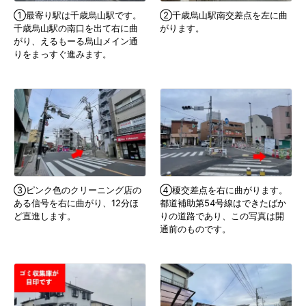
①最寄り駅は千歳烏山駅です。
②千歳烏山駅南交差点を左に曲
千歳烏山駅の南口を出て右に曲
がります。
がり、えるもーる烏山メイン通
りをまっすぐ進みます。
③ピンク色のクリーニング店の
④榎交差点を右に曲がります。
ある信号を右に曲がり、12分ほ
都道補助第54号線はできたばか
ど直進します。
りの道路であり、この写真は開
通前のものです。