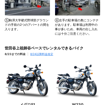
⑤駒澤大学硬式野球部グラウン
⑥左手の駐車場の奥にコンテナ
ドの手前の2つのアパートの間を
があります。駐車場は利用中の
入ります。
事が多いため、車両の出し入れ
には十分ご注意ください。
世田谷上祖師谷ベースでレンタルできるバイク
8/23までの料金
|
8/24以降料金改定
メグロS1
W230