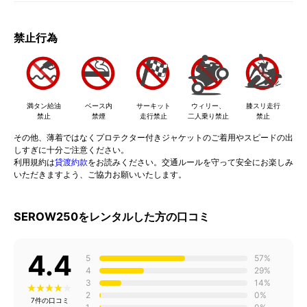
禁止行為
満タン給油
ベース内
サーキット
ウィリー、
膝スリ走行
禁止
禁煙
走行禁止
二人乗り禁止
禁止
その他、薄着ではなくプロテクター付きジャケットのご着用やスピードの出
しすぎに十分ご注意ください。
利用規約は
貸渡約款
をお読みください。交通ルールを守って安全にお楽しみ
いただきますよう、ご協力お願いいたします。
SEROW250をレンタルした方の口コミ
4.4
5
57%
4
29%
3
14%
2
0%
7件の口コミ