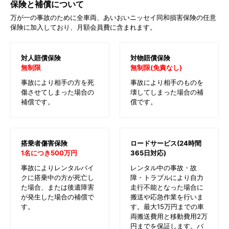
保険と補償について
万が一の事故のために全車両、あいおいニッセイ同和損害保険の任意
保険に加入しており、月額会員費に含まれます。
対人賠償保険
対物賠償保険
無制限
無制限(免責なし)
事故により相手の方を死
事故により相手のものを
傷させてしまった場合の
壊してしまった場合の補
補償です。
償です。
搭乗者傷害保険
ロードサービス(24時間
1名につき500万円
365日対応)
事故によりレンタルバイ
レンタル中の事故・故
クに搭乗中の方が死亡し
障・トラブルにより自力
た場合、または後遺障害
走行不能となった場合に
が発生した場合の補償で
搬送や応急作業を行いま
す。
す。最大15万円までの車
両搬送費用と移動費用2万
円までを保証します。バ