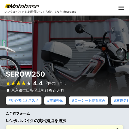
レンタルバイクを24時間いつでも借りるならMotobase
SEROW250
4.4
7件の口コミ
東京都世田谷区上祖師谷2-6-11
#初心者にオススメ
#重量軽め
#ローシート装着車両
#林道走
ご予約フォーム
レンタルバイクの貸出拠点を選択