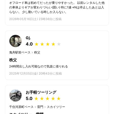
オフロード車は初めてだったが乗りやすかった。 以前レンタルした他
の車体よりギアが変わりづらい(固い) 特に1速→Nは停止したあとは入
らない。 少し動いている時しか入らない。
2026年05月16日(土) 23時36分に投稿
Gj.
4.0
★
★
★
★
★
曳舟駅前ベース
秩父
秩父
24時間出し入れ可能なので気楽に借りれる
2025年12月05日(金) 20時43分に投稿
お手軽ツーリング
5.0
★
★
★
★
★
千住河原町ベース
雷門
スカイツリー