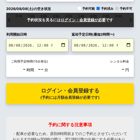
2026/08/08(土)の空き状況
予約可能
予約済み
予約不可
0:00
1:00
2:00
3:00
4:00
5:00
6:00
7:00
8:00
9:00
予約状況を見るには
ログイン・会員登録が必要
です
利用開始日時
返却予定日時(最短2時間〜)
ご利用予定時間(15分単位)
レンタル料金
-
--
-
時間
分
円
ログイン・会員登録する
(予約には月額会員登録が必要です)
予約に関する注意事項
・配車が必要なため、原則6時間前までのご予約とさせていただいて
おります(16時〜翌6時の間は、翌12時以降の出発にする必要があり