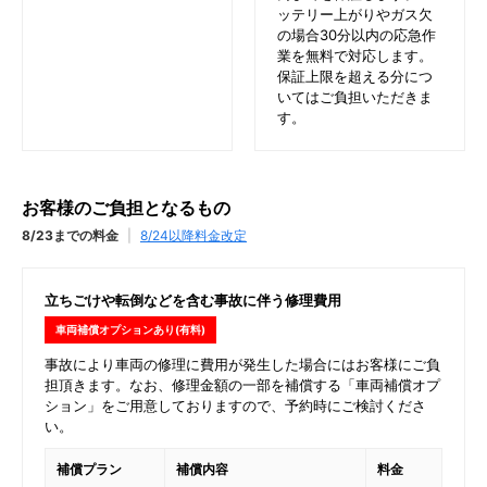
ッテリー上がりやガス欠
の場合30分以内の応急作
業を無料で対応します。
保証上限を超える分につ
いてはご負担いただきま
す。
お客様のご負担となるもの
8/23までの料金
|
8/24以降料金改定
立ちごけや転倒などを含む事故に伴う修理費用
車両補償オプションあり(有料)
事故により車両の修理に費用が発生した場合にはお客様にご負
担頂きます。なお、修理金額の一部を補償する「車両補償オプ
ション」をご用意しておりますので、予約時にご検討くださ
い。
補償プラン
補償内容
料金