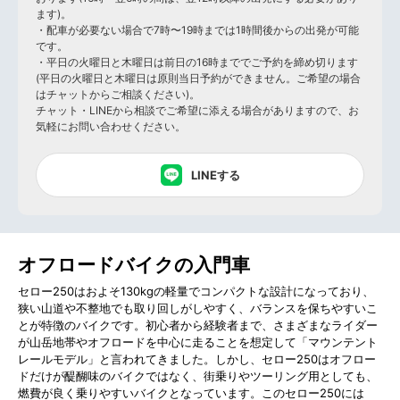
ます)。
・配車が必要ない場合で7時〜19時までは1時間後からの出発が可能
です。
・平日の火曜日と木曜日は前日の16時まででご予約を締め切ります
(平日の火曜日と木曜日は原則当日予約ができません。ご希望の場合
はチャットからご相談ください)。
チャット・LINEから相談でご希望に添える場合がありますので、お
気軽にお問い合わせください。
LINEする
オフロードバイクの入門車
セロー250はおよそ130kgの軽量でコンパクトな設計になっており、
狭い山道や不整地でも取り回しがしやすく、バランスを保ちやすいこ
とが特徴のバイクです。初心者から経験者まで、さまざまなライダー
が山岳地帯やオフロードを中心に走ることを想定して「マウンテント
レールモデル」と言われてきました。しかし、セロー250はオフロー
ドだけが醍醐味のバイクではなく、街乗りやツーリング用としても、
燃費が良く乗りやすいバイクとなっています。このセロー250には