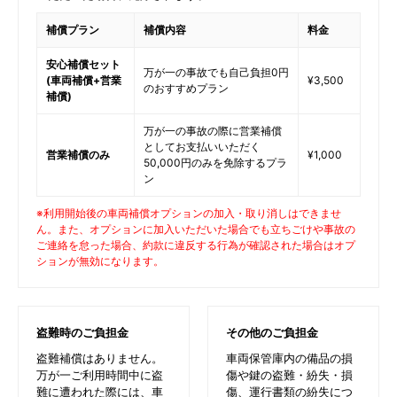
補償プラン
補償内容
料金
安心補償セット
万が一の事故でも自己負担0円
(車両補償+営業
¥3,500
のおすすめプラン
補償)
万が一の事故の際に営業補償
としてお支払いいただく
営業補償のみ
¥1,000
50,000円のみを免除するプラ
ン
※利用開始後の車両補償オプションの加入・取り消しはできませ
ん。また、オプションに加入いただいた場合でも立ちごけや事故の
ご連絡を怠った場合、約款に違反する行為が確認された場合はオプ
ションが無効になります。
盗難時のご負担金
その他のご負担金
盗難補償はありません。
車両保管庫内の備品の損
万が一ご利用時間中に盗
傷や鍵の盗難・紛失・損
難に遭われた際には、車
傷、運行書類の紛失につ