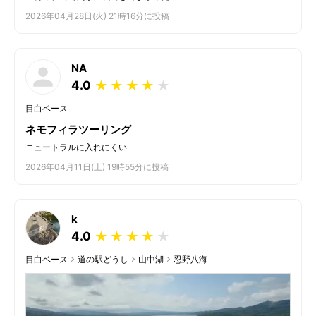
2026年04月28日(火) 21時16分に投稿
NA
4.0
★
★
★
★
★
目白ベース
ネモフィラツーリング
ニュートラルに入れにくい
2026年04月11日(土) 19時55分に投稿
k
4.0
★
★
★
★
★
目白ベース
道の駅どうし
山中湖
忍野八海