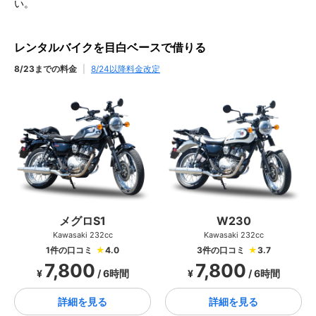
い。
レンタルバイクを目白ベースで借りる
8/23までの料金
|
8/24以降料金改定
メグロS1
W230
Kawasaki 232cc
Kawasaki 232cc
1件の口コミ
★
4.0
3件の口コミ
★
3.7
7,800
7,800
¥
/ 6時間
¥
/ 6時間
詳細を見る
詳細を見る