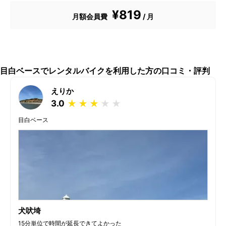
¥819
月額会員費
/ 月
目白ベースでレンタルバイクを利用した方の口コミ・評判
えりか
3.0
★
★
★
★
★
目白ベース
犬吠埼
15分単位で時間が延長できてよかった