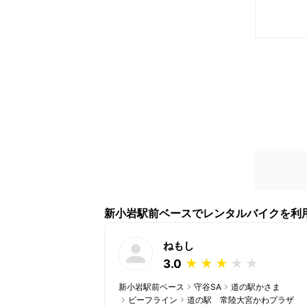
新小岩駅前ベースでレンタルバイクを利
ねもし
★
★
★
★
★
★
★
3.0
有馬ダム
新小岩駅前ベース
守谷SA
道の駅かさま
ビーフライン
道の駅 常陸大宮かわプラザ