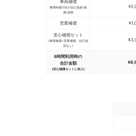
車両補償
¥2,
車両時価10%が自己負担(免
責)金額
営業補償
¥1,
安心補償セット
¥3,
(車両補償+営業補償、自己負
担なし)
8時間利用時の
¥8,
合計金額
(安心補償セットに加入)