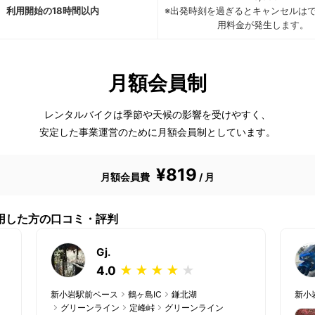
利用開始の18時間以内
※出発時刻を過ぎるとキャンセルは
用料金が発生します。
月額会員制
レンタルバイクは季節や天候の影響を受けやすく、
安定した事業運営のために月額会員制としています。
¥819
月額会員費
/ 月
用した方の口コミ・評判
Gj.
★
★
★
★
★
4.0
新小岩駅前ベース
鶴ヶ島IC
鎌北湖
新小
グリーンライン
定峰峠
グリーンライン