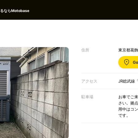
ならMotobase
住所
東京都葛飾区
Go
アクセス
JR総武線
駐車場
お車でご
さい。拠
用中はコ
です。