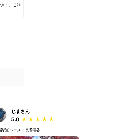
できず、ご利
じまさん
HIDERO
★
★
★
★
★
★
5.0
4.0
岩駅前ベース
長瀞渓谷
新小岩駅前ベース
錦
ドン・キホーテ梅島