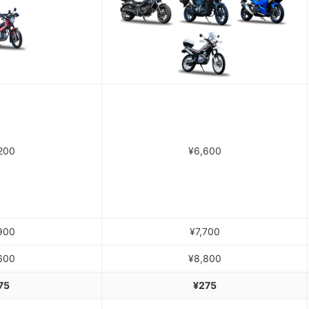
200
¥6,600
900
¥7,700
600
¥8,800
75
¥275