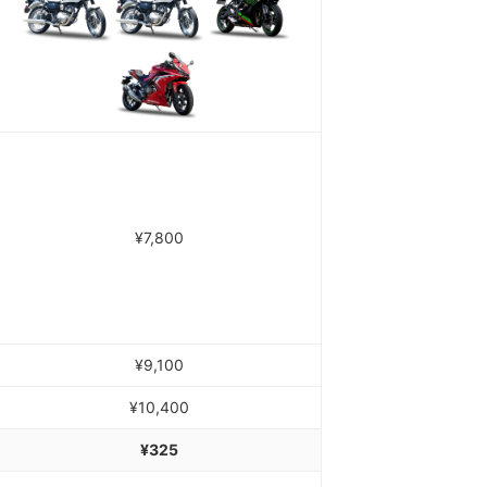
¥7,800
¥9,100
¥10,400
¥325