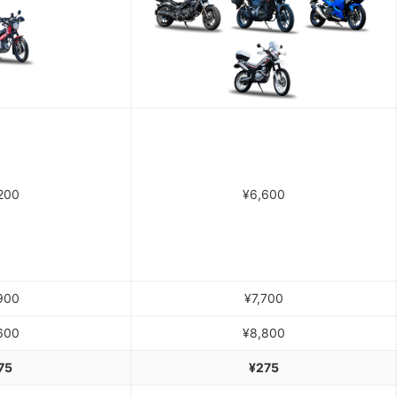
200
¥6,600
900
¥7,700
600
¥8,800
75
¥275