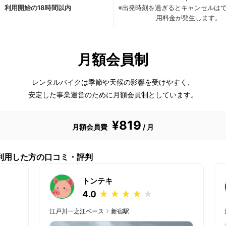
利用開始の18時間以内
※出発時刻を過ぎるとキャンセルは
用料金が発生します。
月額会員制
レンタルバイクは季節や天候の影響を受けやすく、
安定した事業運営のために月額会員制としています。
¥819
月額会員費
/ 月
利用した方の口コミ・評判
トンテキ
★
★
★
★
★
4.0
江戸川一之江ベース
新宿駅
江戸