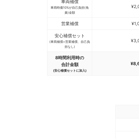
車両補償
¥2,
車両時価10%が自己負担(免
責)金額
営業補償
¥1,
安心補償セット
¥3,
(車両補償+営業補償、自己負
担なし)
8時間利用時の
¥8,
合計金額
(安心補償セットに加入)