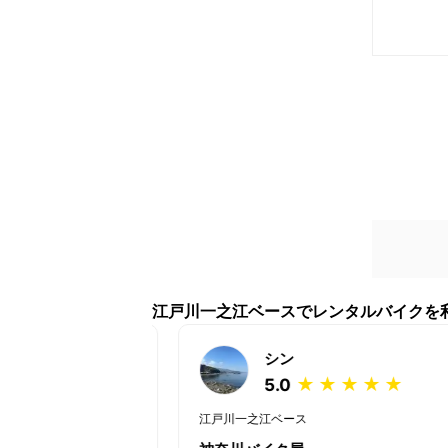
江戸川一之江ベースでレンタルバイクを
シン
★
★
★
★
★
★
★
5.0
江戸川一之江ベース