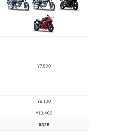
¥7,800
¥9,100
¥10,400
¥325