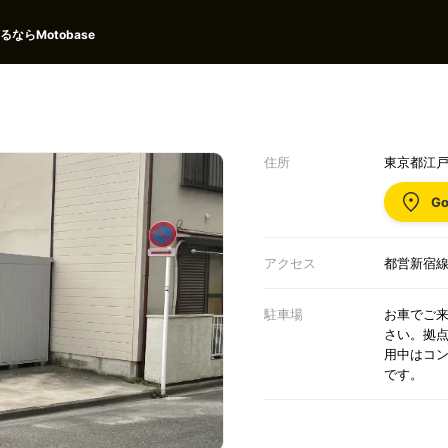
ならMotobase
住所
東京都江戸
Go
アクセス
都営新宿線
駐車場
お車でご
さい。拠
用中はコ
です。