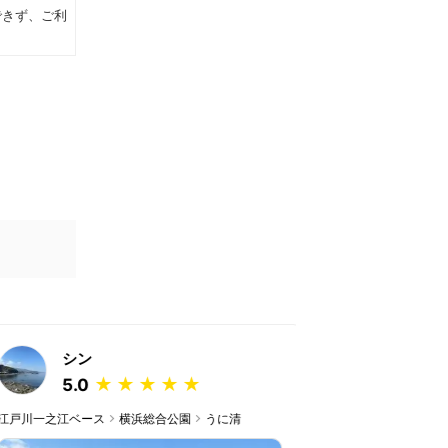
できず、ご利
シン
しょーご
★
★
★
★
★
★
5.0
5.0
川一之江ベース
横浜総合公園
うに清
江戸川一之江ベース