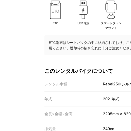
ETC
USB電源
スマートフォン
マウント
ETC端末はシートバックの中に格納されており、ご
用ください。返却時の抜き忘れに十分ご注意くださ
このレンタルバイクについて
レンタル車種
Rebel250(シル
年式
2021年式
全長×全幅×全高
2205mm × 82
排気量
249cc