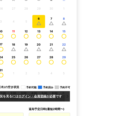
26
27
28
29
30
1
6
7
8
3
4
5
10
11
12
13
14
15
17
18
19
20
21
22
24
25
26
27
28
29
31
1
2
3
4
5
06(木)の空き状況
予約可能
予約済み
予約不可
1:00
2:00
3:00
4:00
5:00
6:00
7:00
8:00
9:00
10:00
11:00
1
況を見るには
ログイン・会員登録が必要
です
返却予定日時(最短2時間〜)