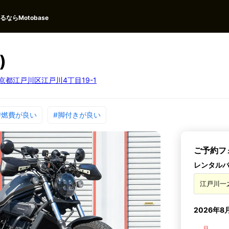
ならMotobase
)
京都江戸川区江戸川4丁目19-1
#燃費が良い
#脚付きが良い
ご予約フ
レンタル
2026年
日