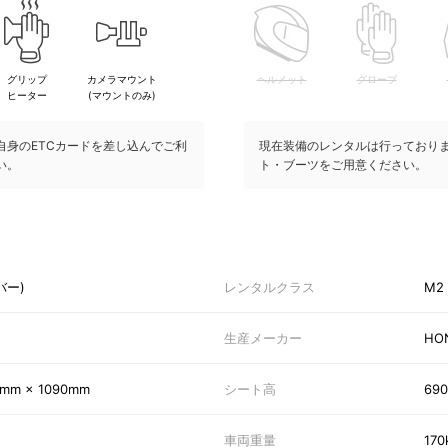
グリップ
カメラマウント
ヘルメット
グローブ
ヒーター
(マウントのみ)
自身のETCカードを差し込んでご利
現在装備のレンタルは行っており
い。
ト・ブーツをご用意ください。
バー)
レンタルクラス
M2
生産メーカー
HO
0mm × 1090mm
シート高
69
車両重量
170