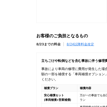
お客様のご負担となるもの
8/23までの料金
|
8/24以降料金改定
立ちごけや転倒などを含む事故に伴う修理
事故により車両の修理に費用が発生した場
額の一部を補償する「車両補償オプション
ください。
補償プラン
補償内容
安心補償セット
万が一の事故でも自
(車両補償+営業補償)
ラン
車両時価の10%が免