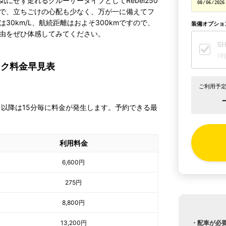
にせず走れるクルーザータイプとしてRebel250
で、立ちごけの心配も少なく、万が一に備えてフ
0km/L、航続距離はおよそ300kmですので、
装備オプショ
由をぜひ体感してみてください。
S
1利
バイク料金早見表
ご利用予定
。以降は15分毎に料金が発生します。予約できる最
利用料金
6,600
円
275
円
8,800
円
13,200
円
・配車が必