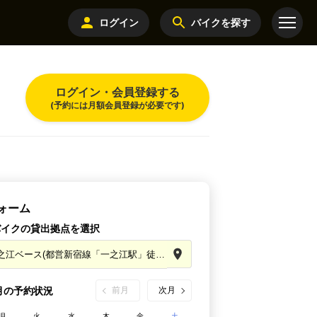
ログイン
バイクを探す
ログイン・会員登録する
(予約には月額会員登録が必要です)
ォーム
バイクの貸出拠点を選択
8月の予約状況
前月
次月
月
火
水
木
金
土