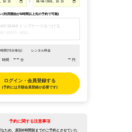
ン(利用開始が6時間以上先の予約で可能)
HAD SH44 トップケースをつける
用 1,650円（税込）
時間(15分単位)
レンタル料金
-
--
-
時間
分
円
ログイン・会員登録する
(予約には月額会員登録が必要です)
予約に関する注意事項
要なため、原則6時間前までのご予約とさせていた