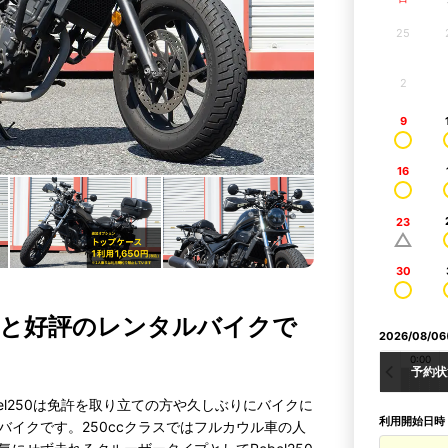
25
2
9
16
23
30
いと好評のレンタルバイクで
2026/08/
0:00
予約状
el250は免許を取り立ての方や久しぶりにバイクに
利用開始日時
イクです。250ccクラスではフルカウル車の人