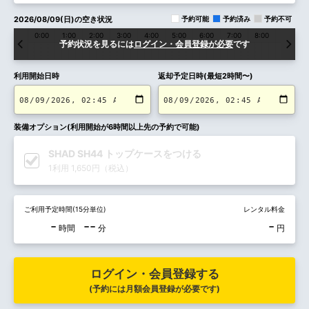
2026/08/09(日)の空き状況
予約可能
予約済み
予約不可
0:00
1:00
2:00
3:00
4:00
5:00
6:00
7:00
8:00
9:00
予約状況を見るには
ログイン・会員登録が必要
です
利用開始日時
返却予定日時(最短2時間〜)
装備オプション(利用開始が6時間以上先の予約で可能)
SHAD SH44 トップケースをつける
1利用 1,650円（税込）
ご利用予定時間(15分単位)
レンタル料金
-
--
-
時間
分
円
ログイン・会員登録する
(予約には月額会員登録が必要です)