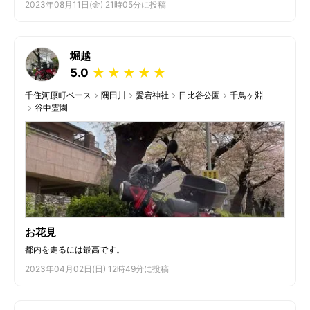
2023年08月11日(金) 21時05分に投稿
堀越
5.0
★
★
★
★
★
千住河原町ベース
隅田川
愛宕神社
日比谷公園
千鳥ヶ淵
谷中霊園
お花見
都内を走るには最高です。
2023年04月02日(日) 12時49分に投稿