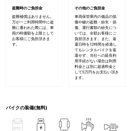
盗難時のご負担金
その他のご負担金
盗難補償はありません。
車両保管庫内の備品の損
万が一ご利用時間中に盗
傷や鍵の盗難・紛失・損
難に遭われた際には、車
傷、運行書類の紛失につ
両の時価額を上限として
いては、全額お客様にご
お客様にご負担頂きま
負担頂きます。また、返
す。
還日時を12時間を経過し
てもレンタルバイクを返
還せず、当社への延長利
用手続がない場合は利用
料金とは別に超過料金と
して5万円をお支払い頂き
ます。
バイクの装備(無料)