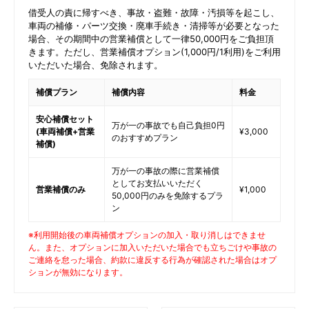
借受人の責に帰すべき、事故・盗難・故障・汚損等を起こし、
車両の補修・パーツ交換・廃車手続き・清掃等が必要となった
場合、その期間中の営業補償として一律50,000円をご負担頂
きます。ただし、営業補償オプション(1,000円/1利用)をご利用
いただいた場合、免除されます。
補償プラン
補償内容
料金
安心補償セット
万が一の事故でも自己負担0円
(車両補償+営業
¥3,000
のおすすめプラン
補償)
万が一の事故の際に営業補償
としてお支払いいただく
営業補償のみ
¥1,000
50,000円のみを免除するプラ
ン
※利用開始後の車両補償オプションの加入・取り消しはできませ
ん。また、オプションに加入いただいた場合でも立ちごけや事故の
ご連絡を怠った場合、約款に違反する行為が確認された場合はオプ
ションが無効になります。