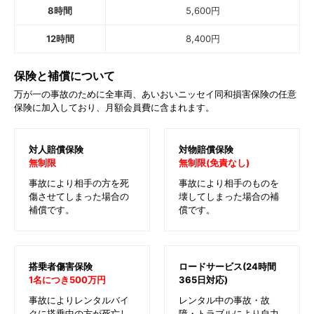
8時間
5,600
円
12時間
8,400
円
保険と補償について
万が一の事故のために全車両、あいおいニッセイ同和損害保険の任意
保険に加入しており、月額会員費に含まれます。
対人賠償保険
対物賠償保険
無制限
無制限(免責なし)
事故により相手の方を死
事故により相手のものを
傷させてしまった場合の
壊してしまった場合の補
補償です。
償です。
搭乗者傷害保険
ロードサービス(24時間
1名につき500万円
365日対応)
事故によりレンタルバイ
レンタル中の事故・故
クに搭乗中の方が死亡し
障・トラブルにより自力