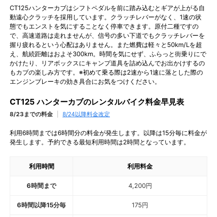
CT125ハンターカブはシフトペダルを前に踏み込むとギアが上がる自
動遠心クラッチを採用しています。クラッチレバーがなく、1速の状
態でもエンストを気にすることなく停車できます。原付二種ですの
で、高速道路は走れませんが、信号の多い下道でもクラッチレバーを
握り疲れるという心配はありません。また燃費は軽々と50km/Lを超
え、航続距離はおよそ300km。時間を気にせず、ふらっと街乗りにで
かけたり、リアボックスにキャンプ道具を詰め込んでお出かけするの
もカブの楽しみ方です。※初めて乗る際は2速から1速に落とした際の
エンジンブレーキの効き具合にお気をつけください。
CT125 ハンターカブのレンタルバイク料金早見表
8/23までの料金
|
8/24以降料金改定
利用6時間までは6時間分の料金が発生します。以降は15分毎に料金が
発生します。予約できる最短利用時間は2時間となっています。
利用時間
利用料金
6時間まで
4,200
円
6時間以降15分毎
175
円