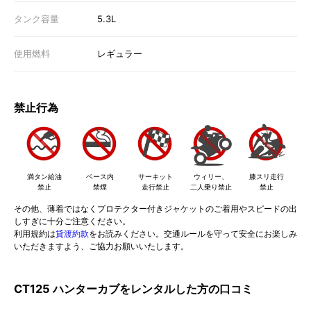
タンク容量
5.3L
使用燃料
レギュラー
禁止行為
満タン給油
ベース内
サーキット
ウィリー、
膝スリ走行
禁止
禁煙
走行禁止
二人乗り禁止
禁止
その他、薄着ではなくプロテクター付きジャケットのご着用やスピードの出
しすぎに十分ご注意ください。
利用規約は
貸渡約款
をお読みください。交通ルールを守って安全にお楽しみ
いただきますよう、ご協力お願いいたします。
CT125 ハンターカブをレンタルした方の口コミ