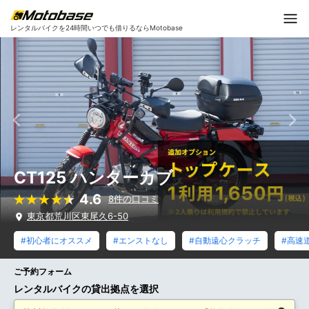
レンタルバイクを24時間いつでも借りるならMotobase
CT125 ハンターカブ
4.6
8件の口コミ
東京都荒川区東尾久6-50
#初心者にオススメ
#エンストなし
#自動遠心クラッチ
#高速
ご予約フォーム
レンタルバイクの貸出拠点を選択