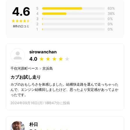
4.6
5
63%
4
38%
3
0%
2
0%
8件の口コミ
1
0%
sirowanchan
4.0
★
★
★
★
★
千住河原町ベース
京浜島
カブお試し走り
カブのおもしろさを体感しました。結構快走路を選んで走っちゃった
んで、エンジン結構回しましたけど、思ったより安定感があってよか
ったです。
2024年09月16日(月) 18時47分に投稿
朴日