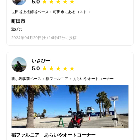
5.0
★
★
★
★
★
世田谷上祖師谷ベース
町田市にあるコストコ
町田市
遊びに
2024年04月20日(土) 14時47分に投稿
いさぴー
5.0
★
★
★
★
★
新小岩駅前ベース
稲ファルニア
あらいやオートコーナー
稲ファルニア あらいやオートコーナー