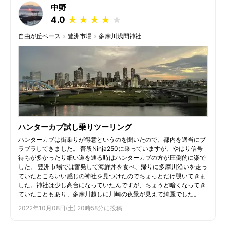
中野
4.0
★
★
★
★
★
自由が丘ベース
豊洲市場
多摩川浅間神社
ハンターカブ試し乗りツーリング
ハンターカブは街乗りが得意というのを聞いたので、都内を適当にブ
ラブラしてきました。 普段Ninja250に乗っていますが、やはり信号
待ちが多かったり細い道を通る時はハンターカブの方が圧倒的に楽で
した。 豊洲市場では奮発して海鮮丼を食べ、帰りに多摩川沿いを走っ
ていたところいい感じの神社を見つけたのでちょっとだけ覗いてきま
した。神社は少し高台になっていたんですが、ちょうど暗くなってき
ていたこともあり、多摩川越しに川崎の夜景が見えて綺麗でした。
2022年10月08日(土) 20時58分に投稿