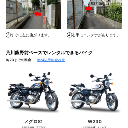
③すぐに左に曲がります。
④右手にコンテナがあります。
荒川熊野前ベースでレンタルできるバイク
8/23までの料金
|
8/24以降料金改定
メグロS1
W230
Kawasaki 232cc
Kawasaki 232cc