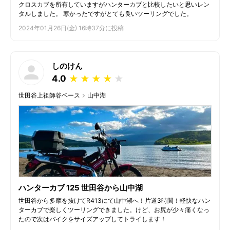
クロスカブを所有していますがハンターカブと比較したいと思いレン
タルしました。 寒かったですがとても良いツーリングでした。
2024年01月26日(金) 16時37分に投稿
しのけん
4.0
★
★
★
★
★
世田谷上祖師谷ベース
山中湖
ハンターカブ 125 世田谷から山中湖
世田谷から多摩を抜けてR413にて山中湖へ！片道3時間！軽快なハン
ターカブで楽しくツーリングできました。けど、お尻が少々痛くなっ
たので次はバイクをサイズアップしてトライします！