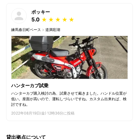
ポッキー
5.0
★
★
★
★
★
練馬春日町ベース
道満彩湖
ハンターカブ試乗
ハンターカブ購入検討の為、試乗させて戴きました。ハンドル位置が
低い。座面が高いので、運転しづらいですね。カスタム出来れば、検
討ですね。
2022年08月19日(金) 12時36分に投稿
貸出拠点について