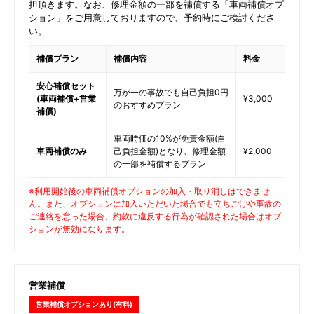
担頂きます。なお、修理金額の一部を補償する「車両補償オプ
ション」をご用意しておりますので、予約時にご検討くださ
い。
補償プラン
補償内容
料金
安心補償セット
万が一の事故でも自己負担0円
(車両補償+営業
¥3,000
のおすすめプラン
補償)
車両時価の10%が免責金額(自
車両補償のみ
己負担金額)となり、修理金額
¥2,000
の一部を補償するプラン
※利用開始後の車両補償オプションの加入・取り消しはできませ
ん。また、オプションに加入いただいた場合でも立ちごけや事故の
ご連絡を怠った場合、約款に違反する行為が確認された場合はオプ
ションが無効になります。
営業補償
営業補償オプションあり(有料)