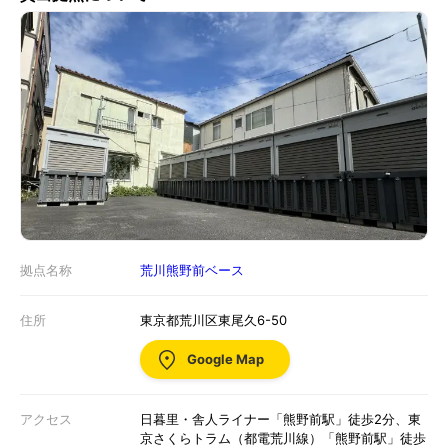
拠点名称
荒川熊野前ベース
住所
東京都荒川区東尾久6-50
Google Map
アクセス
日暮里・舎人ライナー「熊野前駅」徒歩2分、東
京さくらトラム（都電荒川線）「熊野前駅」徒歩