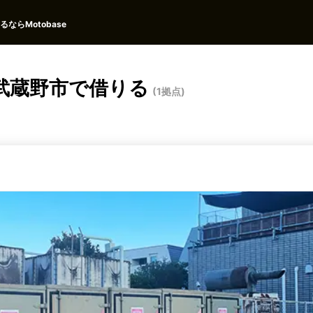
ならMotobase
武蔵野市で借りる
(1拠点)