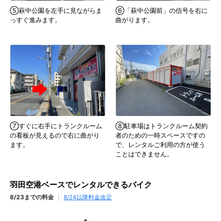
⑤萩中公園を左手に見ながらま
⑥「萩中公園前」の信号を右に
っすぐ進みます。
曲がります。
⑦すぐに右手にトランクルーム
⑧駐車場はトランクルーム契約
の看板が見えるので右に曲がり
者のための一時スペースですの
ます。
で、レンタルご利用の方が使う
ことはできません。
羽田空港ベースでレンタルできるバイク
8/23までの料金
|
8/24以降料金改定