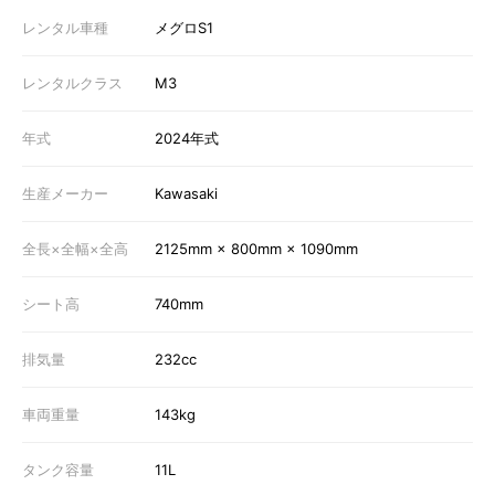
レンタル車種
メグロS1
レンタルクラス
M3
年式
2024年式
生産メーカー
Kawasaki
全長×全幅×全高
2125mm × 800mm × 1090mm
シート高
740mm
排気量
232cc
車両重量
143kg
タンク容量
11L