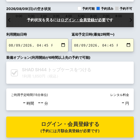
2026/08/09(日)の空き状況
予約可能
予約済み
予約不可
0:00
1:00
2:00
3:00
4:00
5:00
6:00
7:00
8:00
9:00
予約状況を見るには
ログイン・会員登録が必要
です
利用開始日時
返却予定日時(最短2時間〜)
装備オプション(利用開始が6時間以上先の予約で可能)
SHAD SH44 トップケースをつける
1利用 1,650円（税込）
ご利用予定時間(15分単位)
レンタル料金
-
--
-
時間
分
円
ログイン・会員登録する
(予約には月額会員登録が必要です)