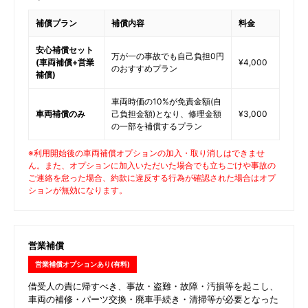
補償プラン
補償内容
料金
安心補償セット
万が一の事故でも自己負担0円
(車両補償+営業
¥4,000
のおすすめプラン
補償)
車両時価の10%が免責金額(自
車両補償のみ
己負担金額)となり、修理金額
¥3,000
の一部を補償するプラン
※利用開始後の車両補償オプションの加入・取り消しはできませ
ん。また、オプションに加入いただいた場合でも立ちごけや事故の
ご連絡を怠った場合、約款に違反する行為が確認された場合はオプ
ションが無効になります。
営業補償
営業補償オプションあり(有料)
借受人の責に帰すべき、事故・盗難・故障・汚損等を起こし、
車両の補修・パーツ交換・廃車手続き・清掃等が必要となった