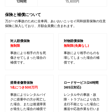
12時間
15,600
円
保険と補償について
万が一の事故のために全車両、あいおいニッセイ同和損害保険の任意
保険に加入しており、月額会員費に含まれます。
対人賠償保険
対物賠償保険
無制限
無制限(免責なし)
事故により相手の方を死
事故により相手のものを
傷させてしまった場合の
壊してしまった場合の補
補償です。
償です。
搭乗者傷害保険
ロードサービス(24時間
1名につき500万円
365日対応)
事故によりレンタルバイ
レンタル中の事故・故
クに搭乗中の方が死亡し
障・トラブルにより自力
た場合、または後遺障害
走行不能となった場合に
が発生した場合の補償で
搬送や応急作業を行いま