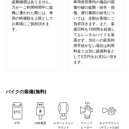
盗難補償はありません。
車両保管庫内の備品の損
万が一ご利用時間中に盗
傷や鍵の盗難・紛失・損
難に遭われた際には、車
傷、運行書類の紛失につ
両の時価額を上限として
いては、全額お客様にご
お客様にご負担頂きま
負担頂きます。また、返
す。
還日時を12時間を経過し
てもレンタルバイクを返
還せず、当社への延長利
用手続がない場合は利用
料金とは別に超過料金と
して5万円をお支払い頂き
ます。
バイクの装備(無料)
ETC
USB電源
スマートフォン
グリップ
カメラマウント
マウント
ヒーター
(マウントのみ)