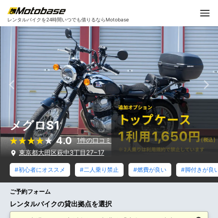
レンタルバイクを24時間いつでも借りるならMotobase
メグロS1
4.0
1件の口コミ
東京都大田区萩中3丁目27−17
#初心者にオススメ
#二人乗り禁止
#燃費が良い
#脚付きが良
ご予約フォーム
レンタルバイクの貸出拠点を選択