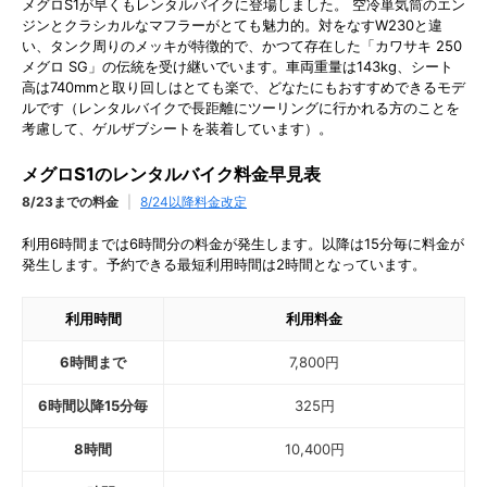
メグロS1が早くもレンタルバイクに登場しました。 空冷単気筒のエン
ジンとクラシカルなマフラーがとても魅力的。対をなすW230と違
い、タンク周りのメッキが特徴的で、かつて存在した「カワサキ 250
メグロ SG」の伝統を受け継いでいます。車両重量は143kg、シート
高は740mmと取り回しはとても楽で、どなたにもおすすめできるモデ
ルです（レンタルバイクで長距離にツーリングに行かれる方のことを
考慮して、ゲルザブシートを装着しています）。
メグロS1のレンタルバイク料金早見表
8/23までの料金
|
8/24以降料金改定
利用6時間までは6時間分の料金が発生します。以降は15分毎に料金が
発生します。予約できる最短利用時間は2時間となっています。
利用時間
利用料金
6時間まで
7,800
円
6時間以降15分毎
325
円
8時間
10,400
円