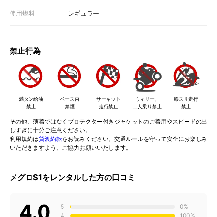
使用燃料
レギュラー
禁止行為
満タン給油
ベース内
サーキット
ウィリー、
膝スリ走行
禁止
禁煙
走行禁止
二人乗り禁止
禁止
その他、薄着ではなくプロテクター付きジャケットのご着用やスピードの出
しすぎに十分ご注意ください。
利用規約は
貸渡約款
をお読みください。交通ルールを守って安全にお楽しみ
いただきますよう、ご協力お願いいたします。
メグロS1をレンタルした方の口コミ
4.0
5
0%
4
100%