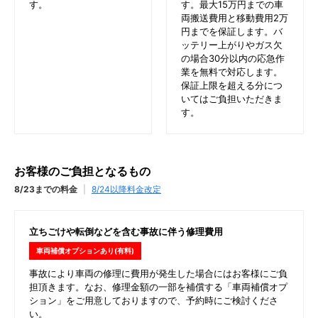
す。
す。最大15万円までの車
両搬送費用と移動費用2万
円までを保証します。バ
ッテリー上がりやガス欠
の場合30分以内の応急作
業を無料で対応します。
保証上限を超える分につ
いてはご負担いただきま
す。
お客様のご負担となるもの
8/23までの料金
|
8/24以降料金改定
立ちごけや転倒などを含む事故に伴う修理費用
車両補償オプションあり(有料)
事故により車両の修理に費用が発生した場合にはお客様にご負
担頂きます。なお、修理金額の一部を補償する「車両補償オプ
ション」をご用意しておりますので、予約時にご検討くださ
い。