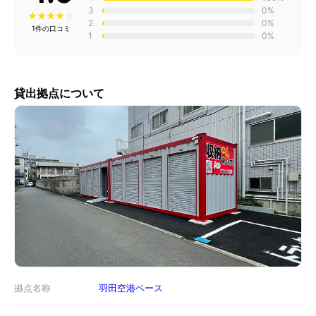
3
0%
2
0%
1件の口コミ
1
0%
貸出拠点について
拠点名称
羽田空港ベース