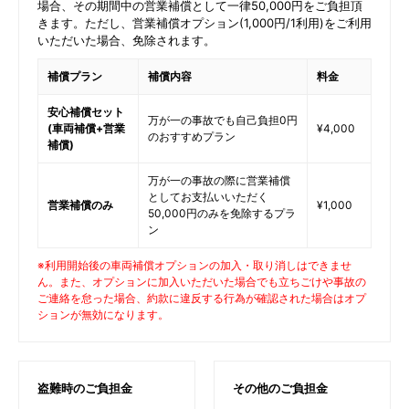
場合、その期間中の営業補償として一律50,000円をご負担頂
きます。ただし、営業補償オプション(1,000円/1利用)をご利用
いただいた場合、免除されます。
補償プラン
補償内容
料金
安心補償セット
万が一の事故でも自己負担0円
(車両補償+営業
¥4,000
のおすすめプラン
補償)
万が一の事故の際に営業補償
としてお支払いいただく
営業補償のみ
¥1,000
50,000円のみを免除するプラ
ン
※利用開始後の車両補償オプションの加入・取り消しはできませ
ん。また、オプションに加入いただいた場合でも立ちごけや事故の
ご連絡を怠った場合、約款に違反する行為が確認された場合はオプ
ションが無効になります。
盗難時のご負担金
その他のご負担金