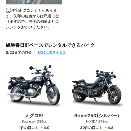
⑤住宅街にコンテナがありま
す。矢印の位置からは私道にな
りますので、右手の側道よりエ
ンジンをおかけください。
練馬春日町ベースでレンタルできるバイク
8/23までの料金
|
8/24以降料金改定
メグロS1
Rebel250(シルバー)
Kawasaki 232cc
HONDA 249cc
1件の口コミ
★
4.0
30件の口コミ
★
4.8