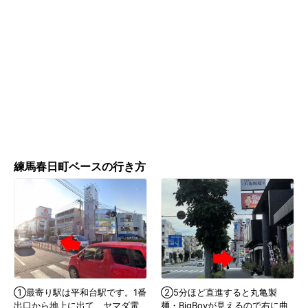
練馬春日町ベースの行き方
①最寄り駅は平和台駅です。1番
②5分ほど直進すると丸亀製
出口から地上に出て、ヤマダ電
麺・BigBoyが見えるので右に曲