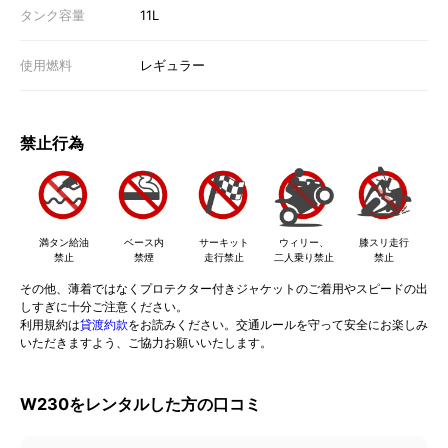
タンク容量
11L
使用燃料
レギュラー
禁止行為
満タン給油
ベース内
サーキット
ウィリー、
膝スリ走行
禁止
禁煙
走行禁止
二人乗り禁止
禁止
その他、薄着ではなくプロテクター付きジャケットのご着用やスピードの出
しすぎに十分ご注意ください。
利用規約は
貸渡約款
をお読みください。交通ルールを守って安全にお楽しみ
いただきますよう、ご協力お願いいたします。
W230をレンタルした方の口コミ