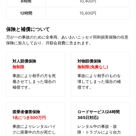
8時間
10,400
円
12時間
15,600
円
保険と補償について
万が一の事故のために全車両、あいおいニッセイ同和損害保険の任意
保険に加入しており、月額会員費に含まれます。
対人賠償保険
対物賠償保険
無制限
無制限(免責なし)
事故により相手の方を死
事故により相手のものを
傷させてしまった場合の
壊してしまった場合の補
補償です。
償です。
搭乗者傷害保険
ロードサービス(24時間
1名につき500万円
365日対応)
事故によりレンタルバイ
レンタル中の事故・故
クに搭乗中の方が死亡し
障・トラブルにより自力