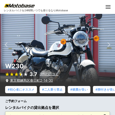
レンタルバイクを24時間いつでも借りるならMotobase
W230
3.7
3件の口コミ
東京都練馬区春日町2-14-30
#初心者にオススメ
#二人乗り禁止
#燃費が良い
#脚付きが良
ご予約フォーム
レンタルバイクの貸出拠点を選択