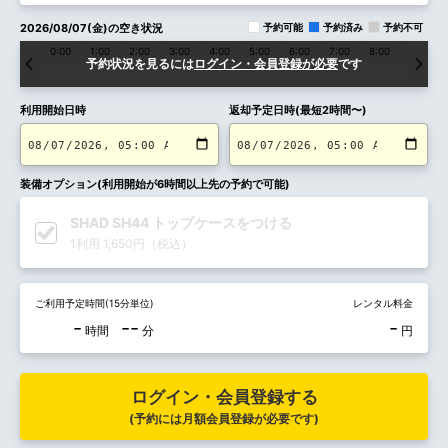
2026/08/07(金)の空き状況
予約可能
予約済み
予約不可
0:00
1:00
2:00
3:00
4:00
5:00
6:00
7:00
8:00
9:00
予約状況を見るには
ログイン・会員登録が必要
です
利用開始日時
返却予定日時(最短2時間〜)
装備オプション(利用開始が6時間以上先の予約で可能)
SHAD SH44 トップケースをつける
1利用 1,650円（税込）
ご利用予定時間(15分単位)
レンタル料金
-
--
-
時間
分
円
ログイン・会員登録する
(予約には月額会員登録が必要です)