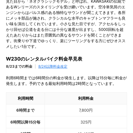
見た目から「ネオクラシックモデル」と呼ばれ、KAWASAKIの伝統で
あるWシリーズのスタイリングを受け継いでいます。空冷単気筒のエ
ンジンからはパルス感のある独特なサウンドが聞こえてきます。各所
にメッキ部品が施され、クラシカルな水平のキャブトンマフラーも良
い味を演出してくれています。小さな見た目ですが、アクセルをしっ
かり回せば公道を走る分には十分な速度が出ますし、5000回転を超
えたあたりからはまた雰囲気の異なるサウンドを聞くことができま
す。街乗りや下道でゆっくり、楽にツーリングをする方にぜひオスス
メしたい1台です。
W230のレンタルバイク料金早見表
8/23までの料金
|
8/24以降料金改定
利用6時間までは6時間分の料金が発生します。以降は15分毎に料金が
発生します。予約できる最短利用時間は2時間となっています。
利用時間
利用料金
6時間まで
7,800
円
6時間以降15分毎
325
円