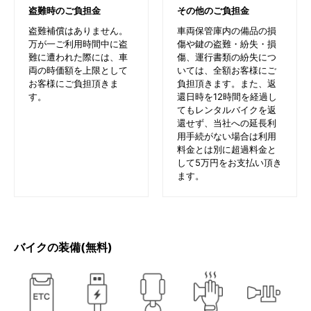
盗難時のご負担金
その他のご負担金
盗難補償はありません。
車両保管庫内の備品の損
万が一ご利用時間中に盗
傷や鍵の盗難・紛失・損
難に遭われた際には、車
傷、運行書類の紛失につ
両の時価額を上限として
いては、全額お客様にご
お客様にご負担頂きま
負担頂きます。また、返
す。
還日時を12時間を経過し
てもレンタルバイクを返
還せず、当社への延長利
用手続がない場合は利用
料金とは別に超過料金と
して5万円をお支払い頂き
ます。
バイクの装備(無料)