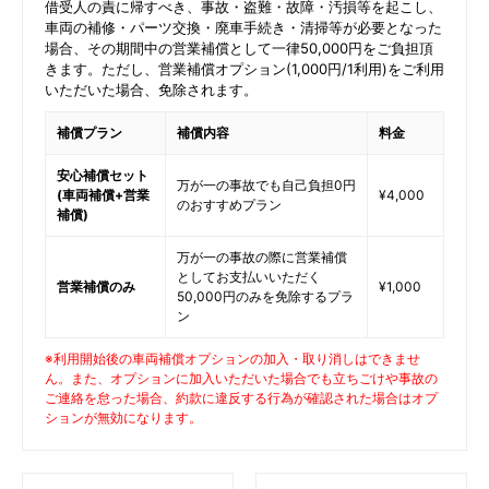
借受人の責に帰すべき、事故・盗難・故障・汚損等を起こし、
車両の補修・パーツ交換・廃車手続き・清掃等が必要となった
場合、その期間中の営業補償として一律50,000円をご負担頂
きます。ただし、営業補償オプション(1,000円/1利用)をご利用
いただいた場合、免除されます。
補償プラン
補償内容
料金
安心補償セット
万が一の事故でも自己負担0円
(車両補償+営業
¥4,000
のおすすめプラン
補償)
万が一の事故の際に営業補償
としてお支払いいただく
営業補償のみ
¥1,000
50,000円のみを免除するプラ
ン
※利用開始後の車両補償オプションの加入・取り消しはできませ
ん。また、オプションに加入いただいた場合でも立ちごけや事故の
ご連絡を怠った場合、約款に違反する行為が確認された場合はオプ
ションが無効になります。