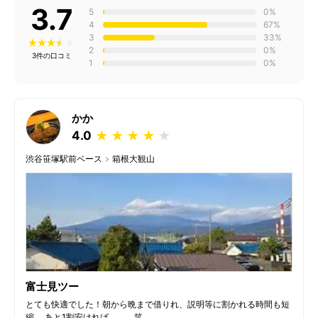
3.7
5
0%
4
67%
3
33%
2
0%
3件の口コミ
1
0%
かか
4.0
★
★
★
★
★
渋谷笹塚駅前ベース
箱根大観山
富士見ツー
とても快適でした！朝から晩まで借りれ、説明等に割かれる時間も短
縮。 あと1割安ければ、、、笑