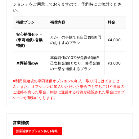
ション」をご用意しておりますので、予約時にご検討くださ
い。
補償プラン
補償内容
料金
安心補償セット
万が一の事故でも自己負担0円
(車両補償+営業
¥4,000
のおすすめプラン
補償)
車両時価の10%が免責金額(自
車両補償のみ
己負担金額)となり、修理金額
¥3,000
の一部を補償するプラン
※利用開始後の車両補償オプションの加入・取り消しはできませ
ん。また、オプションに加入いただいた場合でも立ちごけや事故の
ご連絡を怠った場合、約款に違反する行為が確認された場合はオプ
ションが無効になります。
営業補償
営業補償オプションあり(有料)