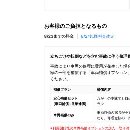
お客様のご負担となるもの
8/23までの料金
|
8/24以降料金改定
立ちごけや転倒などを含む事故に伴う修理
事故により車両の修理に費用が発生した場
額の一部を補償する「車両補償オプション
ください。
補償プラン
補償内容
安心補償セット
万が一の事故でも自
(車両補償+営業補償)
ラン
車両時価の10%が免
車両補償のみ
なり、修理金額の一
※利用開始後の車両補償オプションの加入・取り消