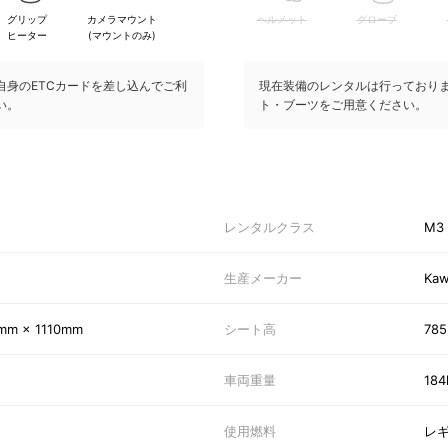
グリップ
カメラマウント
ヘルメット
グローブ
ヒーター
(マウントのみ)
自身のETCカードを差し込んでご利
現在装備のレンタルは行っており
い。
ト・ブーツをご用意ください。
レンタルクラス
M3
生産メーカー
Kaw
mm × 1110mm
シート高
78
車両重量
184
使用燃料
レ