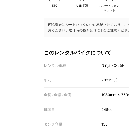
ETC
USB電源
スマートフォン
マウント
ETC端末はシートバックの中に格納されており、ご
用ください。返却時の抜き忘れに十分ご注意くださ
このレンタルバイクについて
レンタル車種
Ninja ZX-25R
年式
2021年式
全長×全幅×全高
1980mm × 750
排気量
249cc
タンク容量
15L