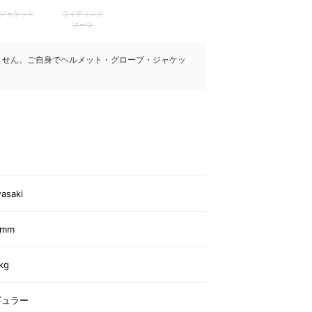
ジャケット
ライディング
ブーツ
ません。ご自身でヘルメット・グローブ・ジャケッ
asaki
5mm
kg
ギュラー