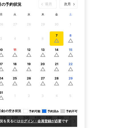
8月の予約状況
前月
次月
月
火
水
木
金
土
26
27
28
29
30
1
7
8
3
4
5
6
10
11
12
13
14
15
17
18
19
20
21
22
24
25
26
27
28
29
31
1
2
3
4
5
07(金)の空き状況
予約可能
予約済み
予約不可
1:00
2:00
3:00
4:00
5:00
6:00
7:00
8:00
9:00
10:00
11:00
1
況を見るには
ログイン・会員登録が必要
です