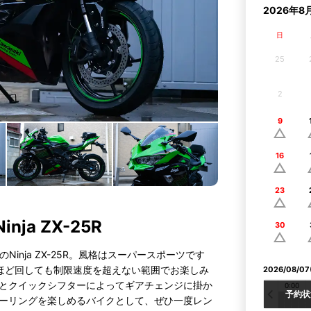
2026年
日
25
2
9
16
23
ja ZX-25R
30
のNinja ZX-25R。風格はスーパースポーツです
るほど回しても制限速度を超えない範囲でお楽しみ
2026/08/
とクイックシフターによってギアチェンジに掛か
0:00
予約状
ーリングを楽しめるバイクとして、ぜひ一度レン