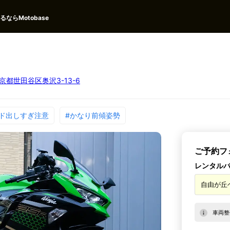
ならMotobase
京都世田谷区奥沢3-13-6
ード出しすぎ注意
#かなり前傾姿勢
ご予約フ
レンタル
車両整